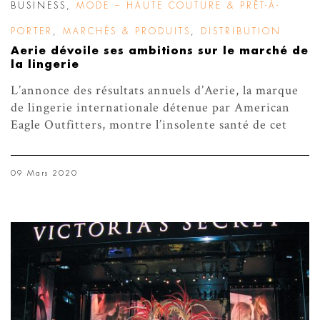
BUSINESS
,
MODE – HAUTE COUTURE & PRÊT-À-
PORTER
,
MARCHÉS & PRODUITS
,
DISTRIBUTION
Aerie dévoile ses ambitions sur le marché de
la lingerie
L’annonce des résultats annuels d’Aerie, la marque
de lingerie internationale détenue par American
Eagle Outfitters, montre l’insolente santé de cet
09 Mars 2020