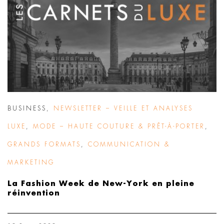
BUSINESS
,
NEWSLETTER – VEILLE ET ANALYSES
LUXE
,
MODE – HAUTE COUTURE & PRÊT-À-PORTER
,
GRANDS FORMATS
,
COMMUNICATION &
MARKETING
La Fashion Week de New-York en pleine
réinvention