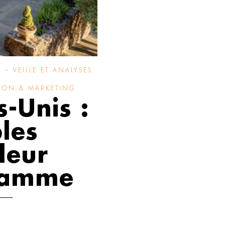
 – VEILLE ET ANALYSES
ION & MARKETING
-Unis :
les
leur
gamme