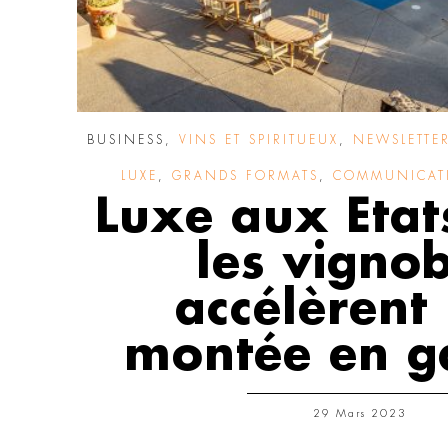
BUSINESS
,
VINS ET SPIRITUEUX
,
NEWSLETTER
LUXE
,
GRANDS FORMATS
,
COMMUNICAT
Luxe aux Etats
les vignob
accélèrent 
montée en 
29 Mars 2023