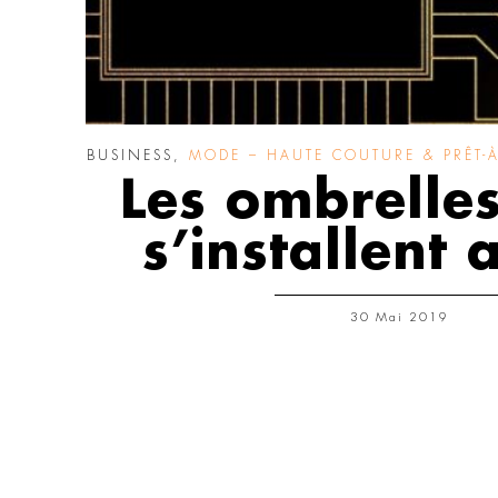
BUSINESS
,
MODE – HAUTE COUTURE & PRÊT-À
Les ombrelles
s’installent 
30 Mai 2019