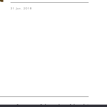
31 Jan. 2018
erts
Contact
Politique de confidentialité