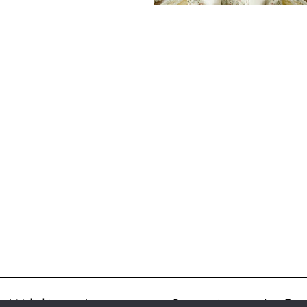
Médiakit
Annonceurs
Partenariats
Les Exp