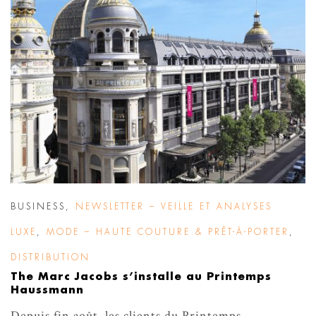
BUSINESS
,
NEWSLETTER – VEILLE ET ANALYSES
LUXE
,
MODE – HAUTE COUTURE & PRÊT-À-PORTER
,
DISTRIBUTION
The Marc Jacobs s’installe au Printemps
Haussmann
Depuis fin août, les clients du Printemps