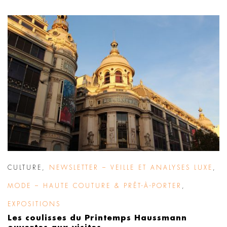
CULTURE
,
NEWSLETTER – VEILLE ET ANALYSES LUXE
,
MODE – HAUTE COUTURE & PRÊT-À-PORTER
,
EXPOSITIONS
Les coulisses du Printemps Haussmann