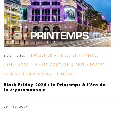
BUSINESS
,
NEWSLETTER – VEILLE ET ANALYSES
LUXE
,
MODE – HAUTE COUTURE & PRÊT-À-PORTER
,
INNOVATION & DIGITAL
,
FINANCE
Black Friday 2024 : le Printemps à l’ère de
la cryptomonnaie
26 Nov. 2024