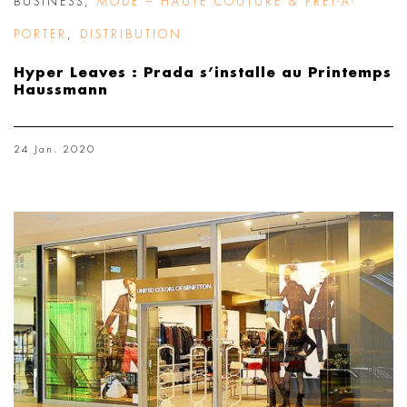
BUSINESS
,
MODE – HAUTE COUTURE & PRÊT-À-
PORTER
,
DISTRIBUTION
Hyper Leaves : Prada s’installe au Printemps
Haussmann
24 Jan. 2020