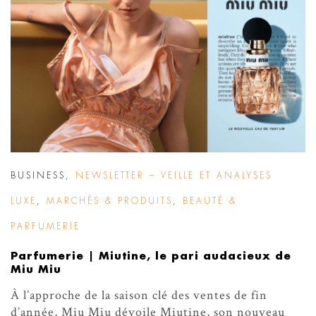
BUSINESS
,
NEWSLETTER – VEILLE ET ANALYSES
LUXE
,
MARCHÉS & PRODUITS
,
BEAUTÉ &
PARFUMERIE
Parfumerie | Miutine, le pari audacieux de
Miu Miu
À l’approche de la saison clé des ventes de fin
d’année, Miu Miu dévoile Miutine, son nouveau