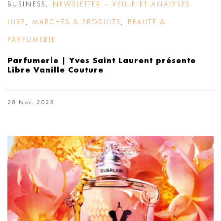
BUSINESS
,
NEWSLETTER – VEILLE ET ANALYSES
LUXE
,
MARCHÉS & PRODUITS
,
BEAUTÉ &
PARFUMERIE
Parfumerie | Yves Saint Laurent présente
Libre Vanille Couture
28 Nov. 2025