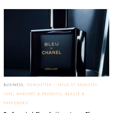
BUSINESS
,
NEWSLETTER – VEILLE ET ANALYSES
LUXE
,
MARCHÉS & PRODUITS
,
BEAUTÉ &
PARFUMERIE