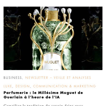
BUSINESS
,
NEWSLETTER – VEILLE ET ANALYSES
LUXE
,
DESIGN
,
COMMUNICATION & MARKETING
Parfumerie : le Millésime Muguet de
Guerlain à l’heure de l’IA
Concilier la tradition du savoir-faire avec