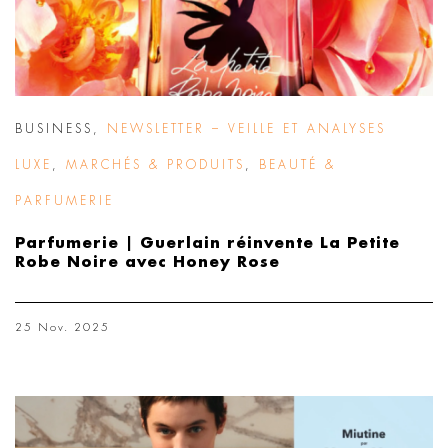
BUSINESS
,
NEWSLETTER – VEILLE ET ANALYSES
LUXE
,
MARCHÉS & PRODUITS
,
BEAUTÉ &
PARFUMERIE
Parfumerie | Guerlain réinvente La Petite
Robe Noire avec Honey Rose
25 Nov. 2025