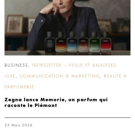
BUSINESS
,
NEWSLETTER – VEILLE ET ANALYSES
LUXE
,
COMMUNICATION & MARKETING
,
BEAUTÉ &
PARFUMERIE
Zegna lance Memorie, un parfum qui
raconte le Piémont
25 Mars 2026