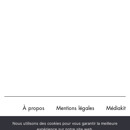
À propos
Mentions légales
Médiakit
Annonceurs
Partenariats
Les Experts
Nous utilisons des cookies pour vous garantir la meilleure
expérience sur notre site web.