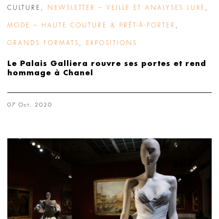
CULTURE
,
NEWSLETTER – VEILLE ET ANALYSES LUXE
,
MODE – HAUTE COUTURE & PRÊT-À-PORTER
,
GRANDS FORMATS
,
EXPOSITIONS
Le Palais Galliera rouvre ses portes et rend
hommage à Chanel
07 Oct. 2020