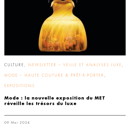
CULTURE
,
NEWSLETTER – VEILLE ET ANALYSES LUXE
,
MODE – HAUTE COUTURE & PRÊT-À-PORTER
,
EXPOSITIONS
Mode : la nouvelle exposition du MET
réveille les trésors du luxe
09 Mai 2024