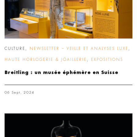
CULTURE
,
NEWSLETTER – VEILLE ET ANALYSES LUXE
,
HAUTE HORLOGERIE & JOAILLERIE
,
EXPOSITIONS
Breitling : un musée éphémère en Suisse
06 Sept. 2024