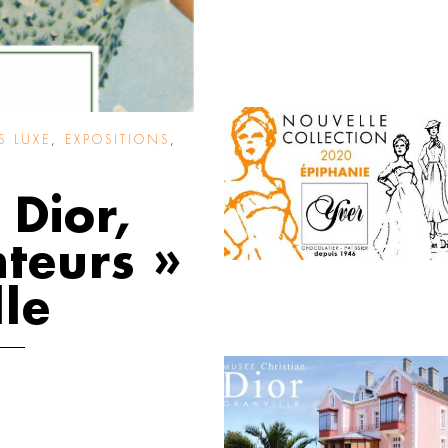
S LUXE
,
EXPOSITIONS
,
E
 Dior,
nteurs »
lle