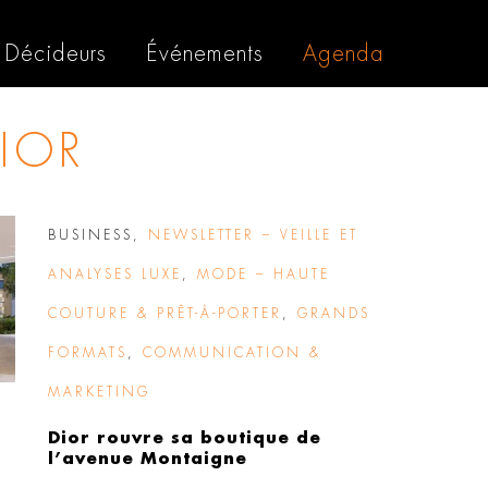
Décideurs
Événements
Agenda
IOR
BUSINESS
,
NEWSLETTER – VEILLE ET
ANALYSES LUXE
,
MODE – HAUTE
COUTURE & PRÊT-À-PORTER
,
GRANDS
FORMATS
,
COMMUNICATION &
MARKETING
Dior rouvre sa boutique de
l’avenue Montaigne