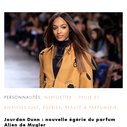
PERSONNALITÉS
,
NEWSLETTER – VEILLE ET
ANALYSES LUXE
,
ÉGÉRIES
,
BEAUTÉ & PARFUMERIE
Jourdan Dunn : nouvelle égérie du parfum
Alien de Mugler