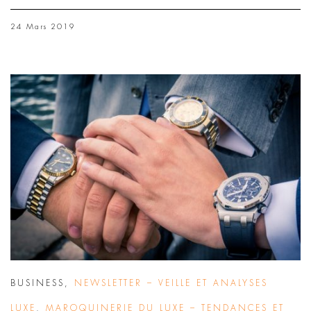
24 Mars 2019
BUSINESS
,
NEWSLETTER – VEILLE ET ANALYSES
LUXE
,
MAROQUINERIE DU LUXE – TENDANCES ET