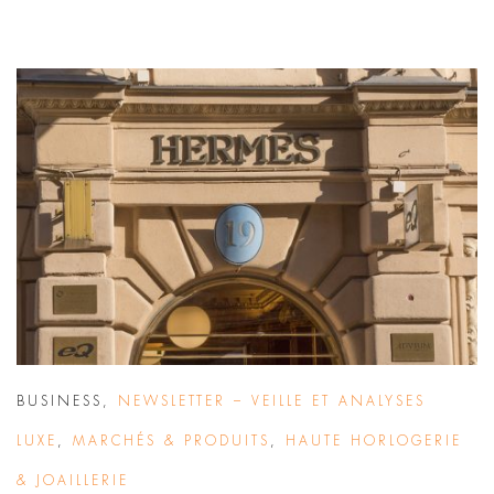
BUSINESS
,
NEWSLETTER – VEILLE ET ANALYSES
LUXE
,
MARCHÉS & PRODUITS
,
HAUTE HORLOGERIE
& JOAILLERIE