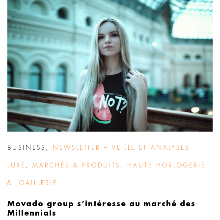
BUSINESS
,
NEWSLETTER – VEILLE ET ANALYSES
LUXE
,
MARCHÉS & PRODUITS
,
HAUTE HORLOGERIE
& JOAILLERIE
Movado group s’intéresse au marché des
Millennials