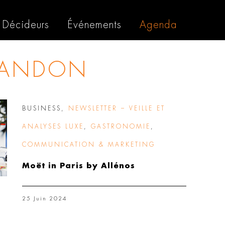
Décideurs
Événements
Agenda
HANDON
BUSINESS
,
NEWSLETTER – VEILLE ET
ANALYSES LUXE
,
GASTRONOMIE
,
COMMUNICATION & MARKETING
Moët in Paris by Allénos
25 Juin 2024