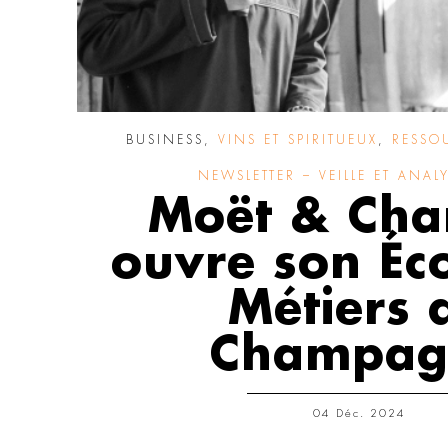
BUSINESS
,
VINS ET SPIRITUEUX
,
RESSO
NEWSLETTER – VEILLE ET ANAL
Moët & Ch
ouvre son Éc
Métiers 
Champag
04 Déc. 2024