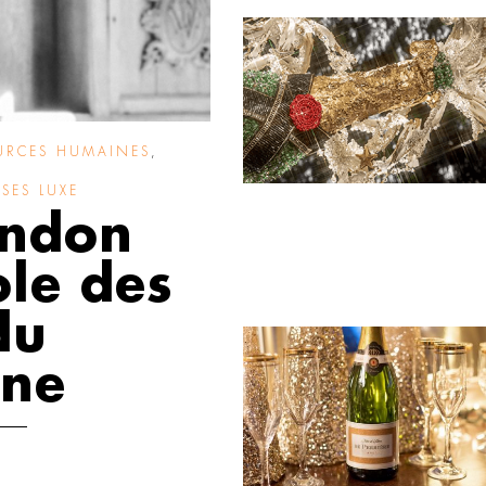
URCES HUMAINES
,
YSES LUXE
andon
ole des
du
ne