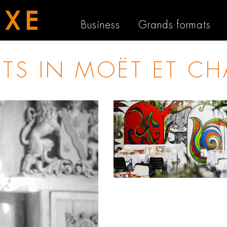
Business
Grands formats
STS IN
MOËT ET C