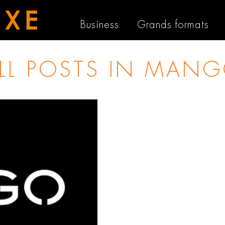
Business
Grands formats
LL POSTS IN
MANG