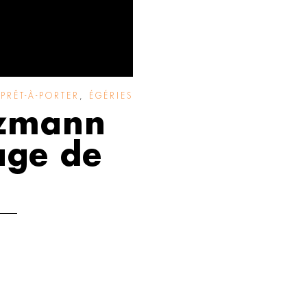
PRÊT-À-PORTER
,
ÉGÉRIES
ezmann
age de