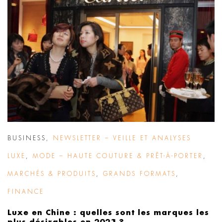
BUSINESS
,
NEWSLETTER – VEILLE ET ANALYSES
LUXE
,
MODE – HAUTE COUTURE & PRÊT-À-PORTER
,
MARCHÉS & PRODUITS
,
GRANDS FORMATS
,
FINANCE
Luxe en Chine : quelles sont les marques les