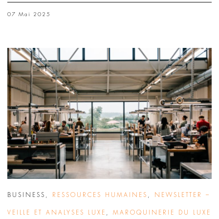
07 Mai 2025
BUSINESS
,
RESSOURCES HUMAINES
,
NEWSLETTER –
VEILLE ET ANALYSES LUXE
,
MAROQUINERIE DU LUXE