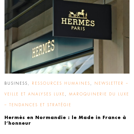
BUSINESS
,
RESSOURCES HUMAINES
,
NEWSLETTER –
VEILLE ET ANALYSES LUXE
,
MAROQUINERIE DU LUXE
– TENDANCES ET STRATÉGIE
Hermès en Normandie : le Made in France à
l’honneur