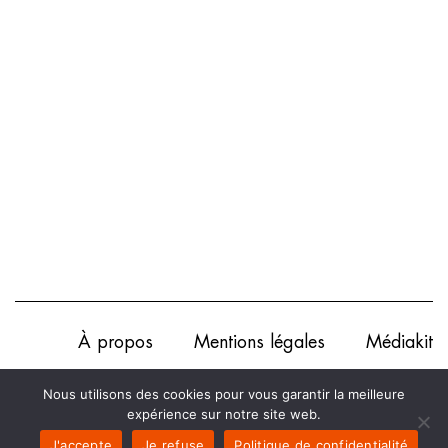
À propos
Mentions légales
Médiakit
Annonceurs
Partenariats
Les Experts
Nous utilisons des cookies pour vous garantir la meilleure
expérience sur notre site web.
Contact
Politique de confidentialité
J'accepte
Je refuse
Politique de confidentialité