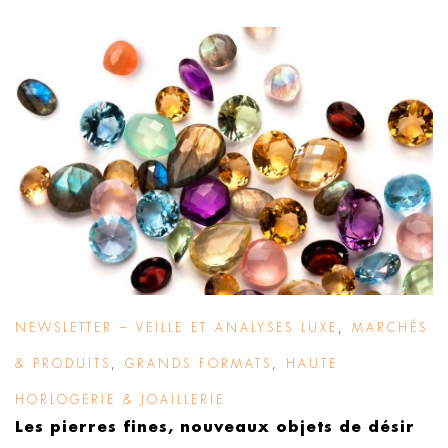
NEWSLETTER – VEILLE ET ANALYSES LUXE
,
MARCHÉS
& PRODUITS
,
GRANDS FORMATS
,
HAUTE
HORLOGERIE & JOAILLERIE
Les pierres fines, nouveaux objets de désir