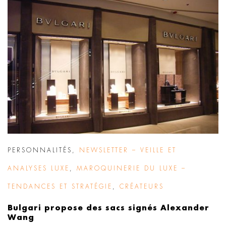
PERSONNALITÉS
,
NEWSLETTER – VEILLE ET
ANALYSES LUXE
,
MAROQUINERIE DU LUXE –
TENDANCES ET STRATÉGIE
,
CRÉATEURS
Bulgari propose des sacs signés Alexander
Wang