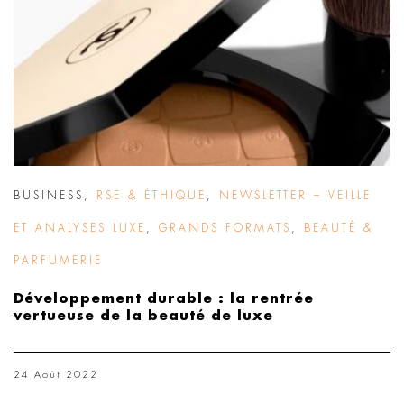
BUSINESS
,
RSE & ÉTHIQUE
,
NEWSLETTER – VEILLE
ET ANALYSES LUXE
,
GRANDS FORMATS
,
BEAUTÉ &
PARFUMERIE
Développement durable : la rentrée
vertueuse de la beauté de luxe
24 Août 2022