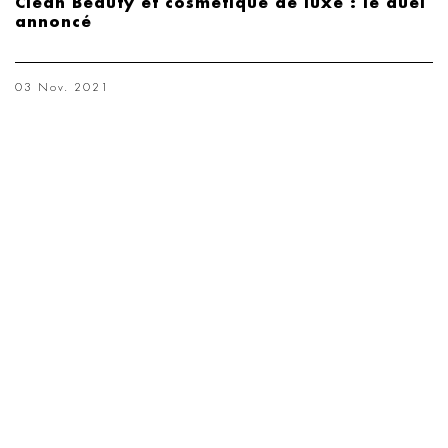
Clean Beauty et cosmétique de luxe : le duel
annoncé
03 Nov. 2021