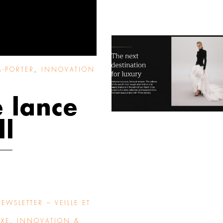
À-PORTER
,
INNOVATION
e lance
ll
EWSLETTER – VEILLE ET
UXE
,
INNOVATION &