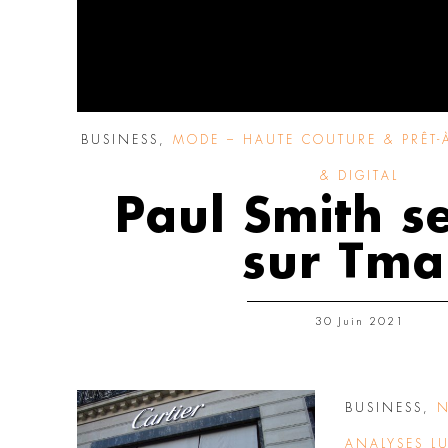
BUSINESS
,
MODE – HAUTE COUTURE & PRÊT-
& DIGITAL
Paul Smith s
sur Tma
30 Juin 2021
BUSINESS
,
N
ANALYSES L