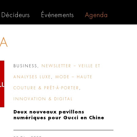
Décideurs
Événements
Agenda
BA
BUSINESS
,
NEWSLETTER – VEILLE ET
ANALYSES LUXE
,
MODE – HAUTE
COUTURE & PRÊT-À-PORTER
,
INNOVATION & DIGITAL
Deux nouveaux pavillons
numériques pour Gucci en Chine