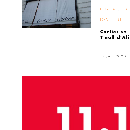
DIGITAL
,
HA
JOAILLERIE
Cartier se 
Tmall d’Al
14 Jan. 2020