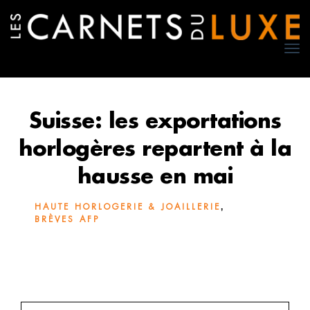
TO
NA
Suisse: les exportations
horlogères repartent à la
hausse en mai
,
HAUTE HORLOGERIE & JOAILLERIE
BRÈVES AFP