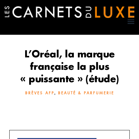
TO
NA
L’Oréal, la marque
française la plus
« puissante » (étude)
,
BRÈVES AFP
BEAUTÉ & PARFUMERIE