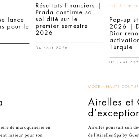
Résultats financiers |
PRÊT-À-PORTER
Prada confirme sa
solidité sur le
e lance
Pop-up st
premier semestre
ns pour le
2026 | Di
2026
Dior reno
activatio
Turquie
04 août 2026
04 août 20
MODE – HAUTE COUTURE
a
Airelles et
d’exceptio
lière de maroquinerie en
Airelles poursuit son dé
ement majeur pour son
de l’Airelles Spa by Gue