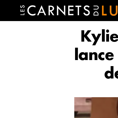
Kyli
lance
d