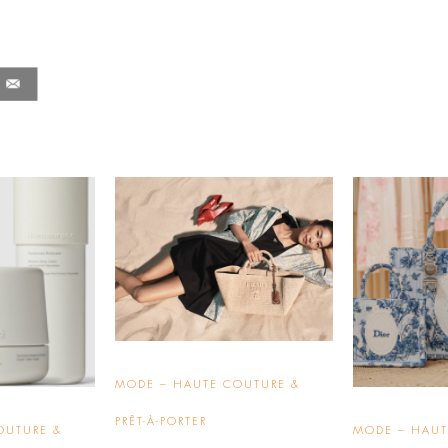
MODE – HAUTE COUTURE &
PRÊT-À-PORTER
OUTURE &
MODE – HAUT