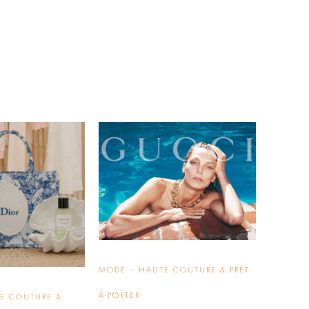
MODE – HAUTE COUTURE & PRÊT-
À-PORTER
E COUTURE &