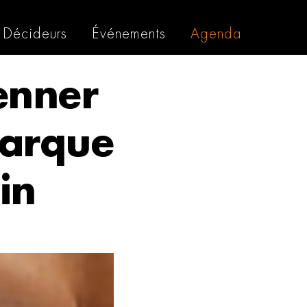
Décideurs
Événements
Agenda
enner
marque
in