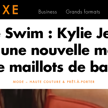
Business
Grands formats
e Swim : Kylie J
 une nouvelle 
e maillots de ba
MODE – HAUTE COUTURE & PRÊT-À-PORTER