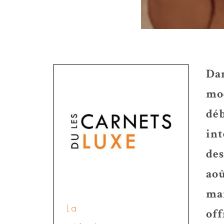
Dan
mod
déb
int
des
aoû
mai
La
off