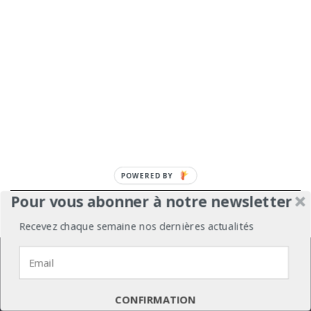
POWERED BY
Pour vous abonner à notre newsletter
À propos
Mentions légales
Médiakit
Recevez chaque semaine nos dernières actualités
Annonceurs
Partenariats
Les Experts
Nous utilisons des cookies pour vous garantir la meilleure
expérience sur notre site web.
Contact
Politique de confidentialité
J'accepte
Je refuse
Politique de confidentialité
CONFIRMATION