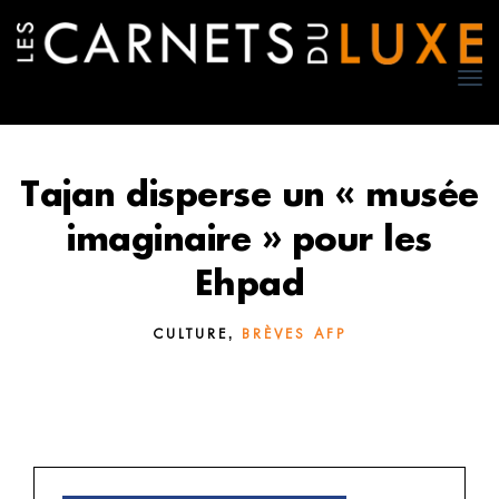
TO
NA
Tajan disperse un « musée
imaginaire » pour les
Ehpad
,
CULTURE
BRÈVES AFP