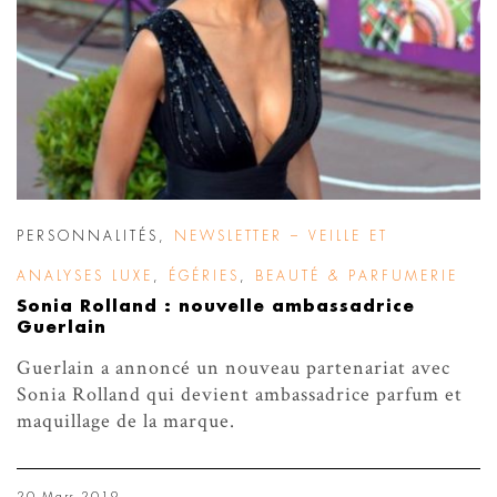
PERSONNALITÉS
,
NEWSLETTER – VEILLE ET
ANALYSES LUXE
,
ÉGÉRIES
,
BEAUTÉ & PARFUMERIE
Sonia Rolland : nouvelle ambassadrice
Guerlain
Guerlain a annoncé un nouveau partenariat avec
Sonia Rolland qui devient ambassadrice parfum et
maquillage de la marque.
20 Mars 2019