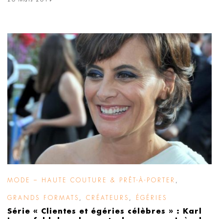
MODE – HAUTE COUTURE & PRÊT-À-PORTER
,
GRANDS FORMATS
,
CRÉATEURS
,
ÉGÉRIES
Série « Clientes et égéries célèbres » : Karl