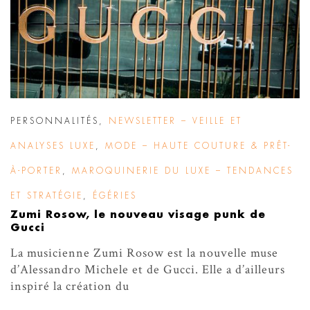
PERSONNALITÉS
,
NEWSLETTER – VEILLE ET
ANALYSES LUXE
,
MODE – HAUTE COUTURE & PRÊT-
À-PORTER
,
MAROQUINERIE DU LUXE – TENDANCES
ET STRATÉGIE
,
ÉGÉRIES
Zumi Rosow, le nouveau visage punk de
Gucci
La musicienne Zumi Rosow est la nouvelle muse
d’Alessandro Michele et de Gucci. Elle a d’ailleurs
inspiré la création du