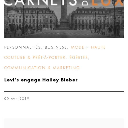
PERSONNALITÉS
,
BUSINESS
,
MODE – HAUTE
COUTURE & PRÊT-À-PORTER
,
ÉGÉRIES
,
COMMUNICATION & MARKETING
Levi’s engage Hailey Bieber
09 Avr. 2019