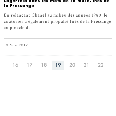
Lagerfeld dans les mots de sa muse, Inès de
la Fressange
En relançant Chanel au milieu des années 1980, le
couturier a également propulsé Inès de la Fressange
au pinacle de
19 Mars 2019
16
17
18
19
20
21
22