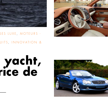
SES LUXE
,
MOTEURS -
UITS
,
INNOVATION &
 yacht,
ice de