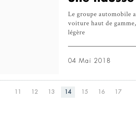
Le groupe automobile a
voiture haut de gamme,
légère
04 Mai 2018
11
12
13
14
15
16
17