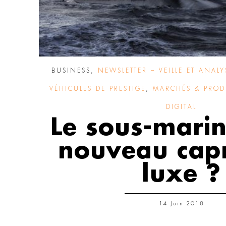
BUSINESS
,
NEWSLETTER – VEILLE ET ANALY
VÉHICULES DE PRESTIGE
,
MARCHÉS & PROD
DIGITAL
Le sous-marin
nouveau capr
luxe ?
14 Juin 2018