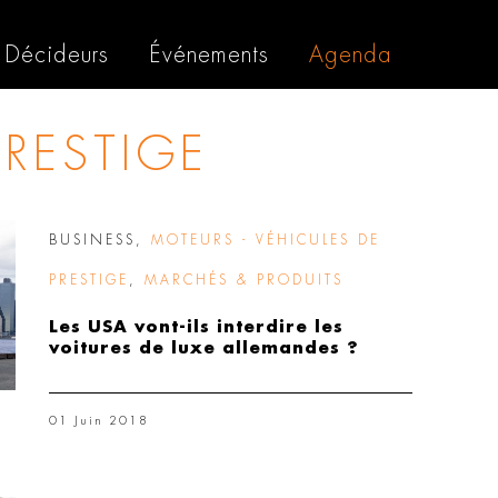
Décideurs
Événements
Agenda
PRESTIGE
BUSINESS
,
MOTEURS - VÉHICULES DE
PRESTIGE
,
MARCHÉS & PRODUITS
Les USA vont-ils interdire les
voitures de luxe allemandes ?
01 Juin 2018