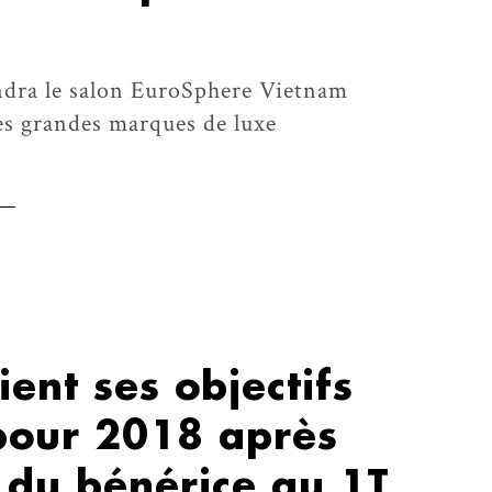
endra le salon EuroSphere Vietnam
es grandes marques de luxe
nt ses objectifs
 pour 2018 après
 du bénérice au 1T