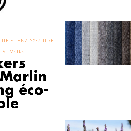
ILLE ET ANALYSES LUXE
,
-À-PORTER
kers
 Marlin
ng éco-
ble