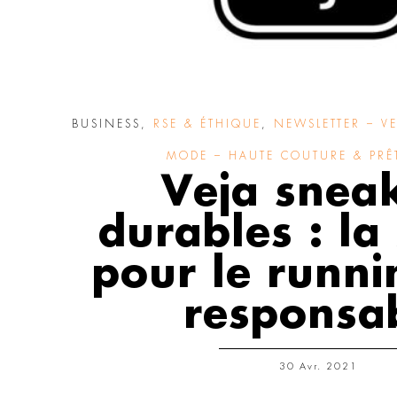
BUSINESS
,
RSE & ÉTHIQUE
,
NEWSLETTER – VE
MODE – HAUTE COUTURE & PRÊT
Veja snea
durables : la
pour le runni
responsa
30 Avr. 2021