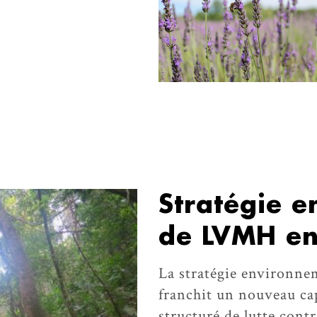
Stratégie 
de LVMH e
La stratégie environn
franchit un nouveau ca
structuré de lutte contr