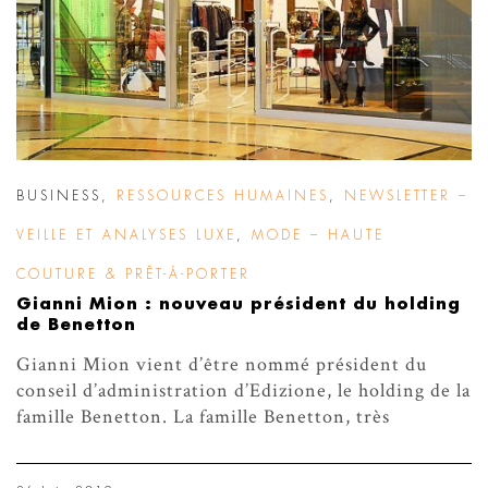
BUSINESS
,
RESSOURCES HUMAINES
,
NEWSLETTER –
VEILLE ET ANALYSES LUXE
,
MODE – HAUTE
COUTURE & PRÊT-À-PORTER
Gianni Mion : nouveau président du holding
de Benetton
Gianni Mion vient d’être nommé président du
conseil d’administration d’Edizione, le holding de la
famille Benetton. La famille Benetton, très