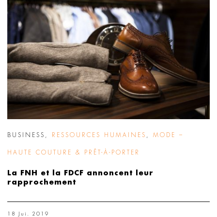
BUSINESS
,
RESSOURCES HUMAINES
,
MODE –
HAUTE COUTURE & PRÊT-À-PORTER
La FNH et la FDCF annoncent leur
rapprochement
18 Jui. 2019