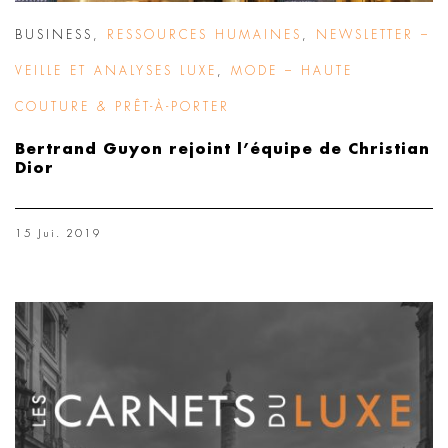
BUSINESS
,
RESSOURCES HUMAINES
,
NEWSLETTER –
VEILLE ET ANALYSES LUXE
,
MODE – HAUTE
COUTURE & PRÊT-À-PORTER
Bertrand Guyon rejoint l’équipe de Christian
Dior
15 Jui. 2019