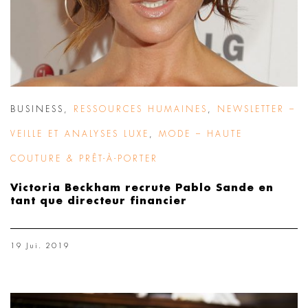
BUSINESS
,
RESSOURCES HUMAINES
,
NEWSLETTER –
VEILLE ET ANALYSES LUXE
,
MODE – HAUTE
COUTURE & PRÊT-À-PORTER
Victoria Beckham recrute Pablo Sande en
tant que directeur financier
19 Jui. 2019