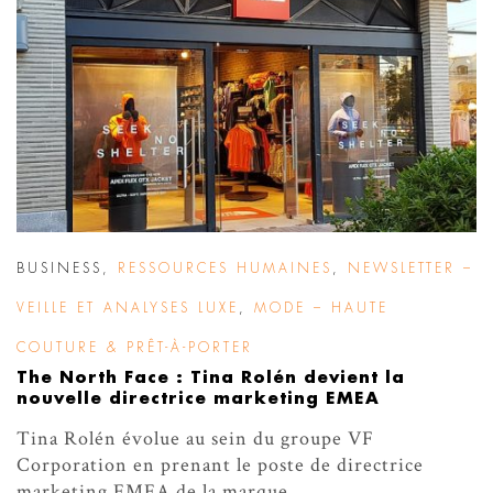
BUSINESS
,
RESSOURCES HUMAINES
,
NEWSLETTER –
VEILLE ET ANALYSES LUXE
,
MODE – HAUTE
COUTURE & PRÊT-À-PORTER
The North Face : Tina Rolén devient la
nouvelle directrice marketing EMEA
Tina Rolén évolue au sein du groupe VF
Corporation en prenant le poste de directrice
marketing EMEA de la marque