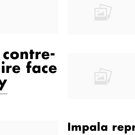
 contre-
ire face
y
Impala rep