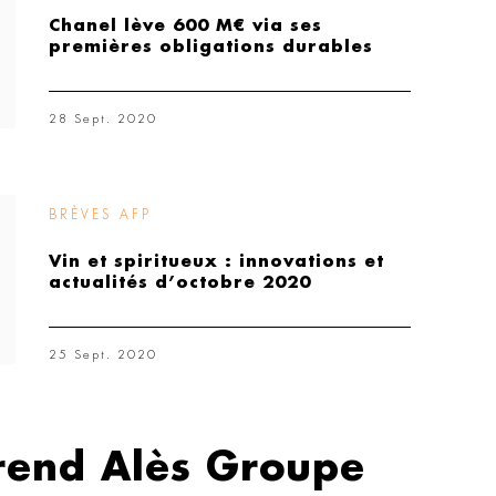
Chanel lève 600 M€ via ses
premières obligations durables
28 Sept. 2020
BRÈVES AFP
Vin et spiritueux : innovations et
actualités d’octobre 2020
25 Sept. 2020
rend Alès Groupe