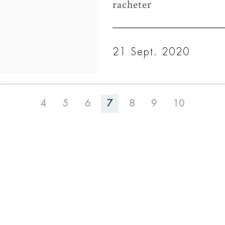
racheter
21 Sept. 2020
4
5
6
7
8
9
10