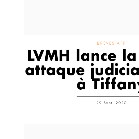
BRÈVES AFP
LVMH lance la
attaque judicia
à Tiffan
29 Sept. 2020