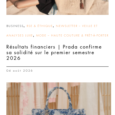
,
,
BUSINESS
RSE & ÉTHIQUE
NEWSLETTER – VEILLE ET
,
ANALYSES LUXE
MODE – HAUTE COUTURE & PRÊT-À-PORTER
Résultats financiers | Prada confirme
sa solidité sur le premier semestre
2026
04 août 2026