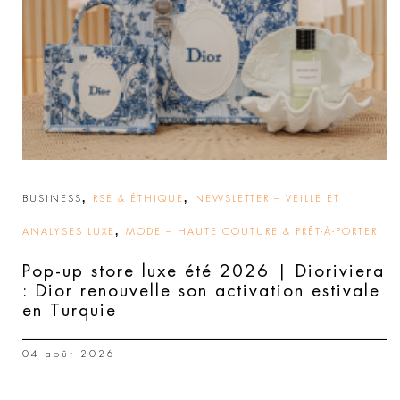
,
,
BUSINESS
RSE & ÉTHIQUE
NEWSLETTER – VEILLE ET
,
ANALYSES LUXE
MODE – HAUTE COUTURE & PRÊT-À-PORTER
Pop-up store luxe été 2026 | Dioriviera
: Dior renouvelle son activation estivale
en Turquie
04 août 2026