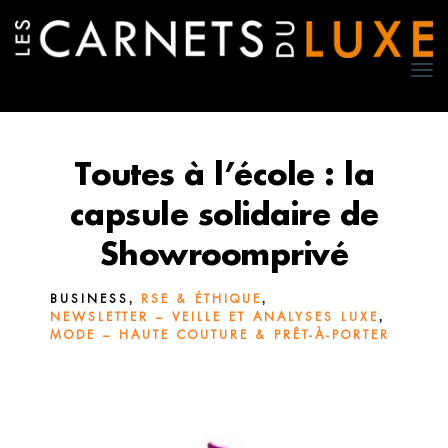
TO
NA
Toutes à l’école : la
capsule solidaire de
Showroomprivé
,
,
BUSINESS
RSE & ÉTHIQUE
,
NEWSLETTER – VEILLE ET ANALYSES LUXE
MODE – HAUTE COUTURE & PRÊT-À-PORTER