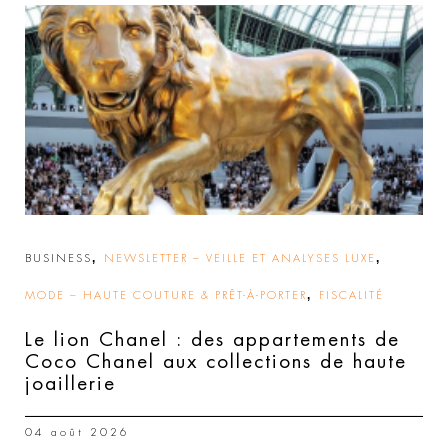
,
,
BUSINESS
NEWSLETTER – VEILLE ET ANALYSES LUXE
,
MODE – HAUTE COUTURE & PRÊT-À-PORTER
FISCALITÉ
Le lion Chanel : des appartements de
Coco Chanel aux collections de haute
joaillerie
04 août 2026