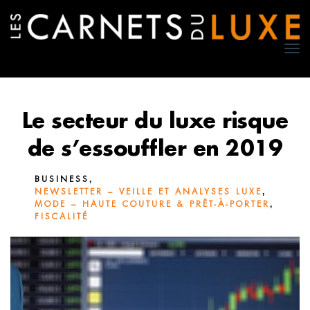
TO
NA
Le secteur du luxe risque
de s’essouffler en 2019
,
BUSINESS
,
NEWSLETTER – VEILLE ET ANALYSES LUXE
,
MODE – HAUTE COUTURE & PRÊT-À-PORTER
FISCALITÉ