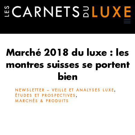
TO
NA
Marché 2018 du luxe : les
montres suisses se portent
bien
,
NEWSLETTER – VEILLE ET ANALYSES LUXE
,
ÉTUDES ET PROSPECTIVES
MARCHÉS & PRODUITS