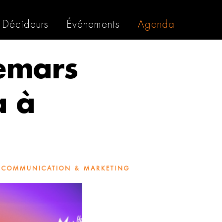
Décideurs
Événements
Agenda
emars
a à
,
COMMUNICATION & MARKETING