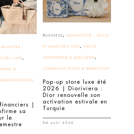
,
BUSINESS
NEWSLETTER – VEILLE
,
ET ANALYSES LUXE
HAUTE
EWSLETTER –
,
,
HORLOGERIE & JOAILLERIE
ALYSES LUXE
COMMUNICATION & MARKETING
GERIE &
OMMUNICATION
Pop-up store luxe été
2026 | Dioriviera :
Dior renouvelle son
activation estivale en
 financiers |
Turquie
nfirme sa
ur le
04 août 2026
semestre