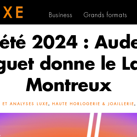
Business
Grands formats
 été 2024 : Aud
guet donne le L
Montreux
,
E ET ANALYSES LUXE
HAUTE HORLOGERIE & JOAILLERIE