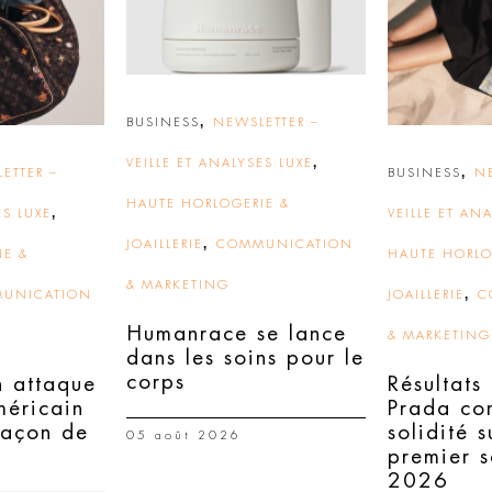
,
BUSINESS
NEWSLETTER –
,
VEILLE ET ANALYSES LUXE
,
ETTER –
BUSINESS
N
HAUTE HORLOGERIE &
,
ES LUXE
VEILLE ET AN
,
JOAILLERIE
COMMUNICATION
IE &
HAUTE HORLO
& MARKETING
,
UNICATION
JOAILLERIE
C
Humanrace se lance
& MARKETING
dans les soins pour le
corps
n attaque
Résultats
méricain
Prada co
façon de
solidité s
05 août 2026
premier 
2026