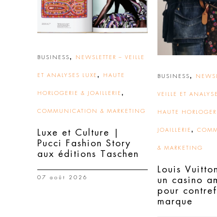
,
BUSINESS
NEWSLETTER – VEILLE
,
ET ANALYSES LUXE
HAUTE
,
BUSINESS
NEWSL
,
HORLOGERIE & JOAILLERIE
VEILLE ET ANALYS
COMMUNICATION & MARKETING
HAUTE HORLOGER
,
JOAILLERIE
COMM
Luxe et Culture |
Pucci Fashion Story
& MARKETING
aux éditions Taschen
Louis Vuitto
07 août 2026
un casino a
pour contre
marque