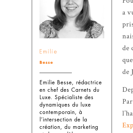
Pou
a v
pri
nai
de 
Emilie
que
Besse
de 
Emilie Besse, rédactrice
Dep
en chef des Carnets du
Luxe.
Spécialiste des
Par
dynamiques du luxe
l’h
contemporain, à
l’intersection de la
Exp
création, du marketing