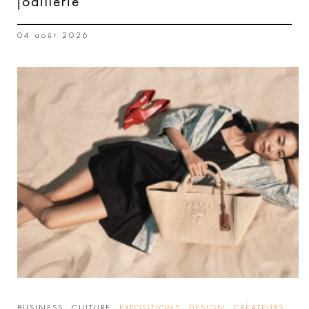
joaillerie
04 août 2026
,
,
,
,
,
BUSINESS
CULTURE
EXPOSITIONS
DESIGN
CRÉATEURS