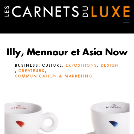
TO
NA
Illy, Mennour et Asia Now
,
,
,
BUSINESS
CULTURE
EXPOSITIONS
DESIGN
,
,
CRÉATEURS
COMMUNICATION & MARKETING