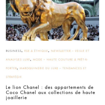
,
,
BUSINESS
RSE & ÉTHIQUE
NEWSLETTER – VEILLE ET
,
ANALYSES LUXE
MODE – HAUTE COUTURE & PRÊT-À-
,
PORTER
MAROQUINERIE DU LUXE – TENDANCES ET
STRATÉGIE
Le lion Chanel : des appartements de
Coco Chanel aux collections de haute
joaillerie