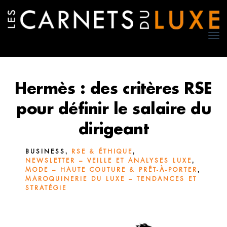
TO
NA
Hermès : des critères RSE
pour définir le salaire du
dirigeant
,
,
BUSINESS
RSE & ÉTHIQUE
,
NEWSLETTER – VEILLE ET ANALYSES LUXE
,
MODE – HAUTE COUTURE & PRÊT-À-PORTER
MAROQUINERIE DU LUXE – TENDANCES ET
STRATÉGIE