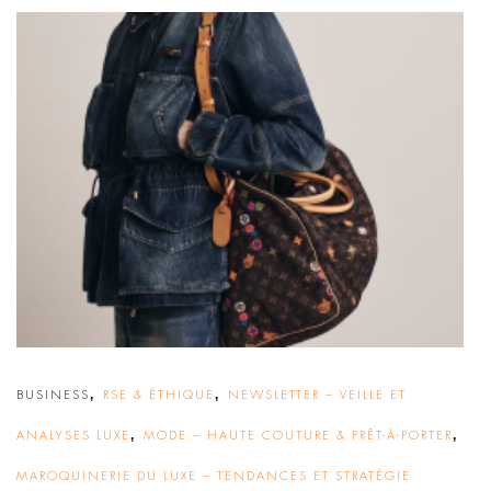
,
,
BUSINESS
RSE & ÉTHIQUE
NEWSLETTER – VEILLE ET
,
,
ANALYSES LUXE
MODE – HAUTE COUTURE & PRÊT-À-PORTER
MAROQUINERIE DU LUXE – TENDANCES ET STRATÉGIE