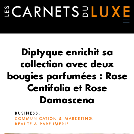
TO
NA
Diptyque enrichit sa
collection avec deux
bougies parfumées : Rose
Centifolia et Rose
Damascena
,
BUSINESS
,
COMMUNICATION & MARKETING
BEAUTÉ & PARFUMERIE