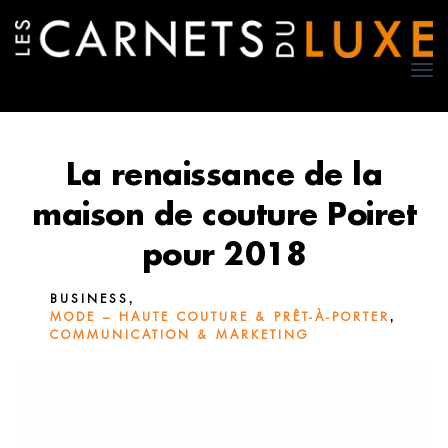
TO
NA
La renaissance de la
maison de couture Poiret
pour 2018
,
BUSINESS
,
MODE – HAUTE COUTURE & PRÊT-À-PORTER
COMMUNICATION & MARKETING