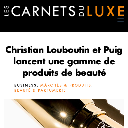
TO
NA
Christian Louboutin et Puig
lancent une gamme de
produits de beauté
,
,
BUSINESS
MARCHÉS & PRODUITS
BEAUTÉ & PARFUMERIE