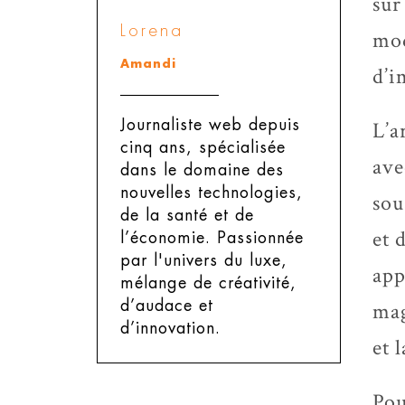
sur
Lorena
mod
Amandi
d’i
Journaliste web depuis
L’a
cinq ans, spécialisée
ave
dans le domaine des
nouvelles technologies,
sou
de la santé et de
et 
l’économie. Passionnée
par l'univers du luxe,
app
mélange de créativité,
d’audace et
mag
d’innovation.
et 
Pou