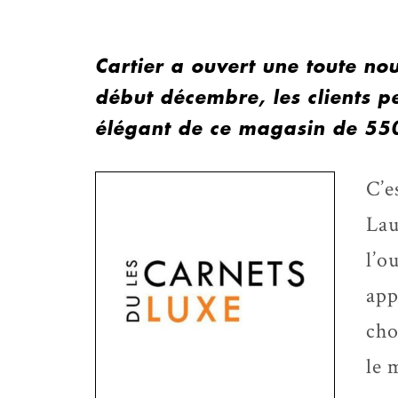
Cartier a ouvert une toute nou
début décembre, les clients pe
élégant de ce magasin de 55
C’e
Lau
l’o
app
cho
le 