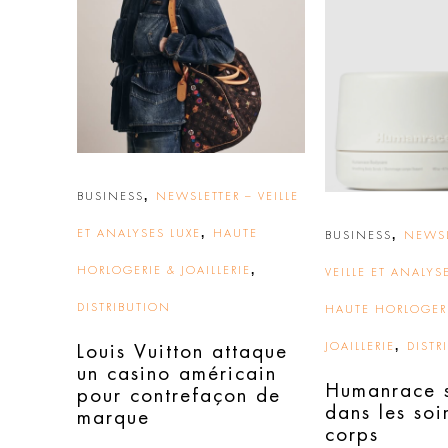
,
BUSINESS
NEWSLETTER – VEILLE
,
ET ANALYSES LUXE
HAUTE
,
BUSINESS
NEWSL
,
HORLOGERIE & JOAILLERIE
VEILLE ET ANALYS
DISTRIBUTION
HAUTE HORLOGER
,
JOAILLERIE
DISTR
Louis Vuitton attaque
un casino américain
Humanrace s
pour contrefaçon de
dans les soi
marque
corps