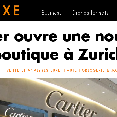
Business
Grands formats
er ouvre une no
outique à Zuri
,
 – VEILLE ET ANALYSES LUXE
HAUTE HORLOGERIE & JO