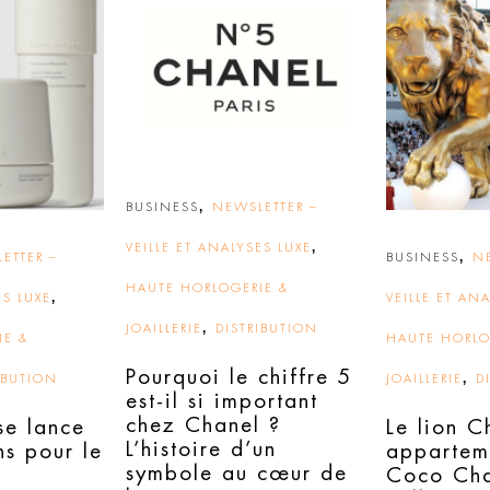
,
BUSINESS
NEWSLETTER –
,
VEILLE ET ANALYSES LUXE
,
ETTER –
BUSINESS
N
HAUTE HORLOGERIE &
,
ES LUXE
VEILLE ET AN
,
JOAILLERIE
DISTRIBUTION
IE &
HAUTE HORLO
Pourquoi le chiffre 5
,
IBUTION
JOAILLERIE
D
est-il si important
chez Chanel ?
e lance
Le lion C
L’histoire d’un
ns pour le
appartem
symbole au cœur de
Coco Cha