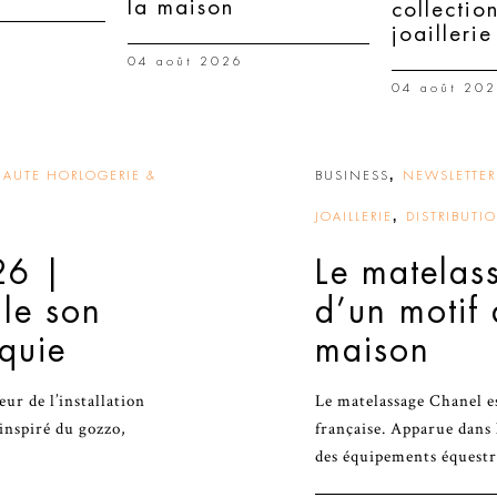
la maison
collectio
joaillerie
04 août 2026
04 août 20
,
HAUTE HORLOGERIE &
BUSINESS
NEWSLETTER 
,
JOAILLERIE
DISTRIBUTI
26 |
Le matelas
lle son
d’un motif
rquie
maison
r de l’installation
Le matelassage Chanel es
inspiré du gozzo,
française. Apparue dans 
des équipements équestr