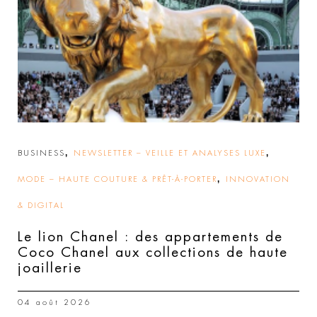
,
,
BUSINESS
NEWSLETTER – VEILLE ET ANALYSES LUXE
,
MODE – HAUTE COUTURE & PRÊT-À-PORTER
INNOVATION
& DIGITAL
Le lion Chanel : des appartements de
Coco Chanel aux collections de haute
joaillerie
04 août 2026