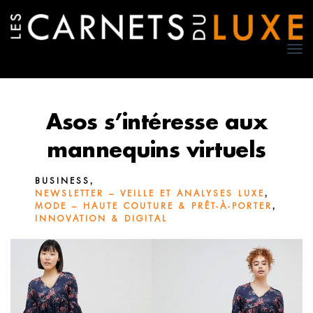
TO
NA
Asos s’intéresse aux
mannequins virtuels
,
BUSINESS
,
NEWSLETTER – VEILLE ET ANALYSES LUXE
,
MODE – HAUTE COUTURE & PRÊT-À-PORTER
INNOVATION & DIGITAL