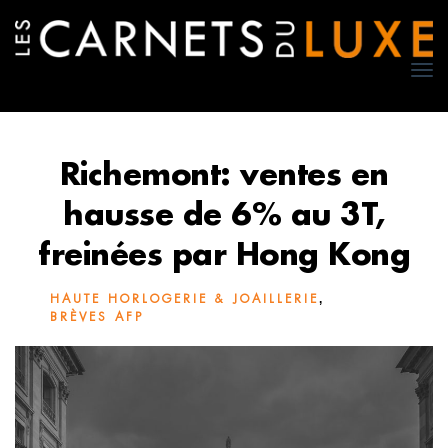
TO
NA
Richemont: ventes en
hausse de 6% au 3T,
freinées par Hong Kong
,
HAUTE HORLOGERIE & JOAILLERIE
BRÈVES AFP