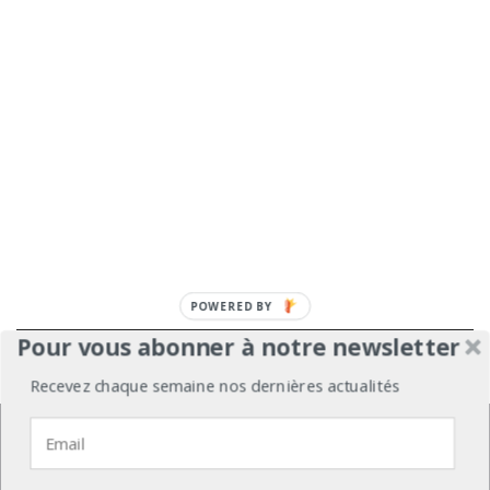
POWERED BY
Pour vous abonner à notre newsletter
À propos
Mentions légales
Médiakit
Recevez chaque semaine nos dernières actualités
Annonceurs
Partenariats
Les Experts
Nous utilisons des cookies pour vous garantir la meilleure
expérience sur notre site web.
Contact
Politique de confidentialité
J'accepte
Je refuse
Politique de confidentialité