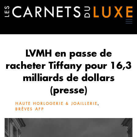
TO
NA
LVMH en passe de
racheter Tiffany pour 16,3
milliards de dollars
(presse)
,
HAUTE HORLOGERIE & JOAILLERIE
BRÈVES AFP