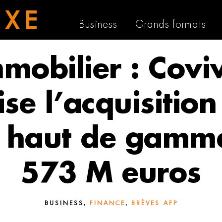
Business
Grands formats
mobilier : Covi
ise l’acquisitio
s haut de gamm
573 M euros
,
,
BUSINESS
FINANCE
BRÈVES AFP