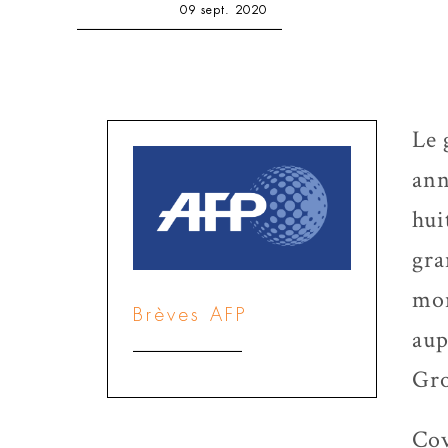
09 sept. 2020
Le 
ann
hui
gra
mon
Brèves AFP
aup
Gr
Cov