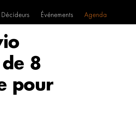
Décideurs
Événements
Agenda
vio
n de 8
e pour