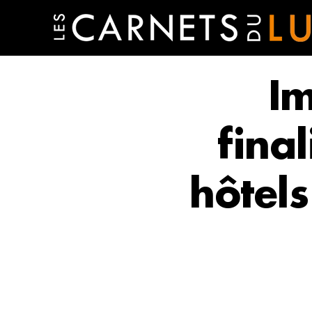
Im
final
hôtel