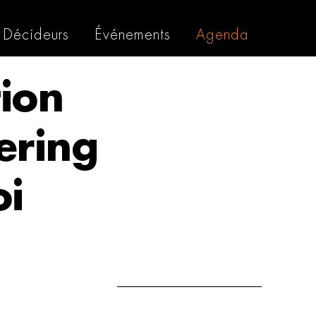
Décideurs
Événements
Agenda
tion
ering
oi