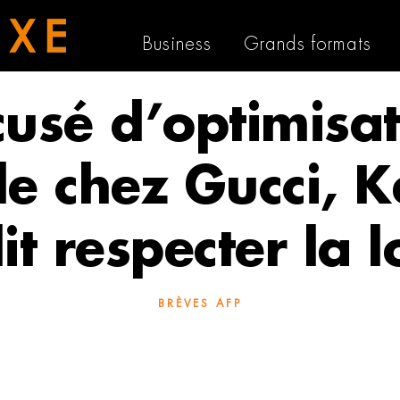
Business
Grands formats
usé d’optimisa
ale chez Gucci, K
it respecter la l
BRÈVES AFP