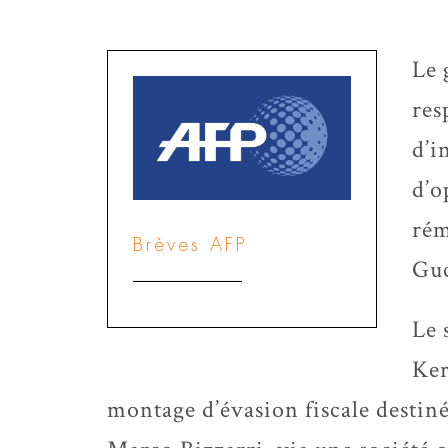
Le 
res
d’i
d’o
rém
Brèves AFP
Guc
Le 
Ker
montage d’évasion fiscale destiné