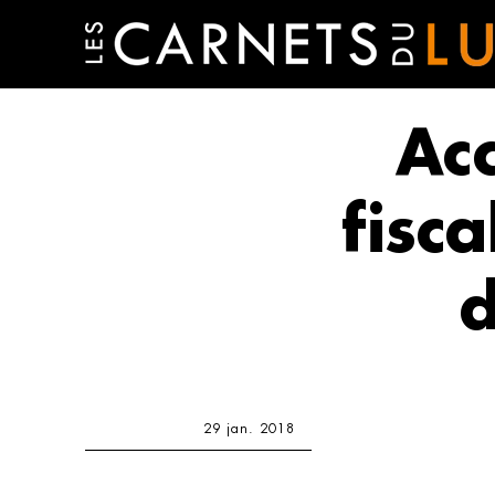
Acc
fisc
d
29 jan. 2018