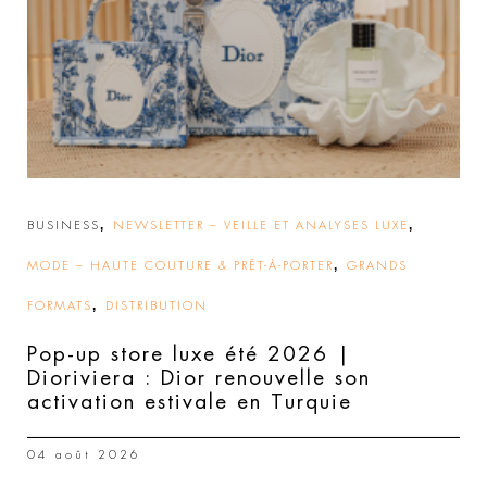
,
,
BUSINESS
NEWSLETTER – VEILLE ET ANALYSES LUXE
,
MODE – HAUTE COUTURE & PRÊT-À-PORTER
GRANDS
,
FORMATS
DISTRIBUTION
Pop-up store luxe été 2026 |
Dioriviera : Dior renouvelle son
activation estivale en Turquie
04 août 2026