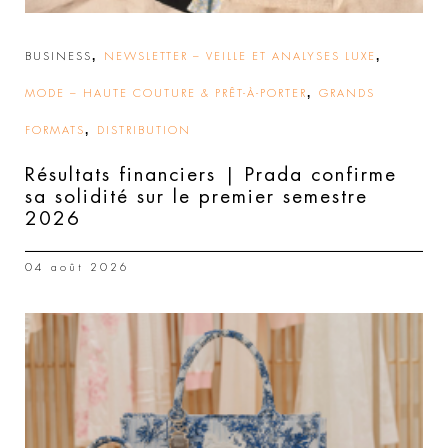
,
,
BUSINESS
NEWSLETTER – VEILLE ET ANALYSES LUXE
,
MODE – HAUTE COUTURE & PRÊT-À-PORTER
GRANDS
,
FORMATS
DISTRIBUTION
Résultats financiers | Prada confirme
sa solidité sur le premier semestre
2026
04 août 2026