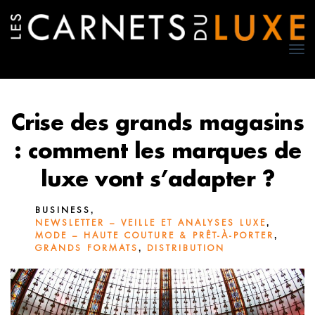
TO
NA
Crise des grands magasins
: comment les marques de
luxe vont s’adapter ?
,
BUSINESS
,
NEWSLETTER – VEILLE ET ANALYSES LUXE
,
MODE – HAUTE COUTURE & PRÊT-À-PORTER
,
GRANDS FORMATS
DISTRIBUTION