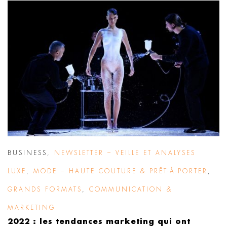
BUSINESS
,
NEWSLETTER – VEILLE ET ANALYSES
LUXE
,
MODE – HAUTE COUTURE & PRÊT-À-PORTER
,
GRANDS FORMATS
,
COMMUNICATION &
MARKETING
2022 : les tendances marketing qui ont