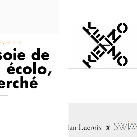
ÈVES AFP
soie de
u écolo,
erché