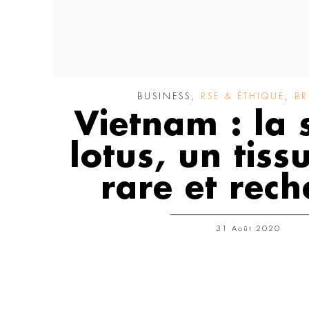
BUSINESS
,
RSE & ÉTHIQUE
,
BR
Vietnam : la 
lotus, un tiss
rare et rech
31 Août 2020