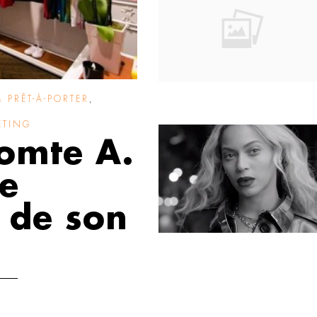
 PRÊT-À-PORTER
,
ETING
omte A.
ne
n de son