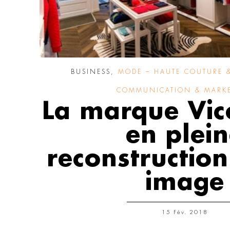
BUSINESS
,
MODE – HAUTE COUTURE &
COMMUNICATION & MARK
La marque Vic
en plei
reconstructio
image
15 Fév. 2018