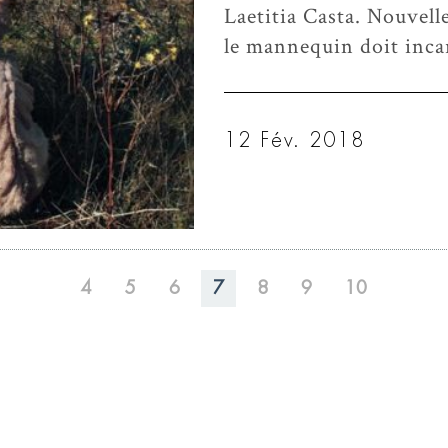
Laetitia Casta. Nouvelle
le mannequin doit inca
12 Fév. 2018
4
5
6
7
8
9
10