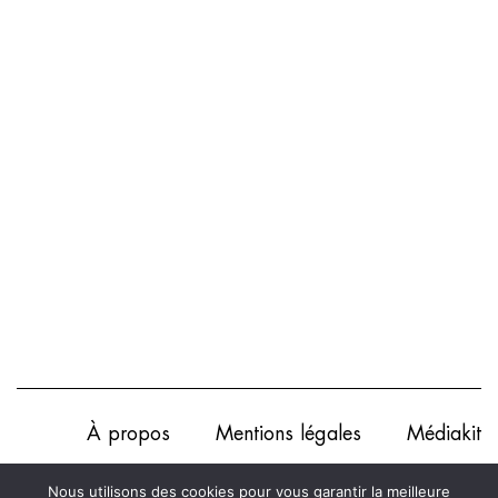
À propos
Mentions légales
Médiakit
Annonceurs
Partenariats
Les Experts
Nous utilisons des cookies pour vous garantir la meilleure