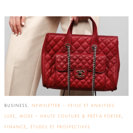
BUSINESS
,
NEWSLETTER – VEILLE ET ANALYSES
LUXE
,
MODE – HAUTE COUTURE & PRÊT-À-PORTER
,
FINANCE
,
ÉTUDES ET PROSPECTIVES