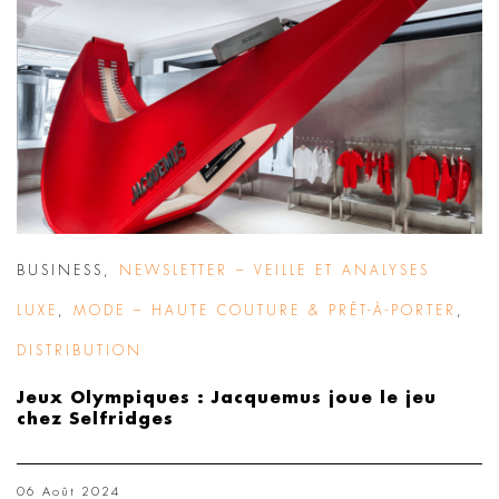
BUSINESS
,
NEWSLETTER – VEILLE ET ANALYSES
LUXE
,
MODE – HAUTE COUTURE & PRÊT-À-PORTER
,
DISTRIBUTION
Jeux Olympiques : Jacquemus joue le jeu
chez Selfridges
06 Août 2024