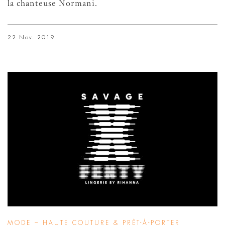
la chanteuse Normani.
22 Nov. 2019
MODE – HAUTE COUTURE & PRÊT-À-PORTER