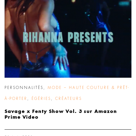
PERSONNALITÉS
,
MODE – HAUTE COUTURE & PRÊT-
À-PORTER
,
ÉGÉRIES
,
CRÉATEURS
Savage x Fenty Show Vol. 3 sur Amazon
Prime Video