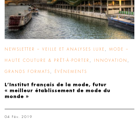
NEWSLETTER – VEILLE ET ANALYSES LUXE
,
MODE –
HAUTE COUTURE & PRÊT-À-PORTER
,
INNOVATION
,
GRANDS FORMATS
,
ÉVÉNEMENTS
L’Institut français de la mode, futur
« meilleur établissement de mode du
monde »
04 Fév. 2019