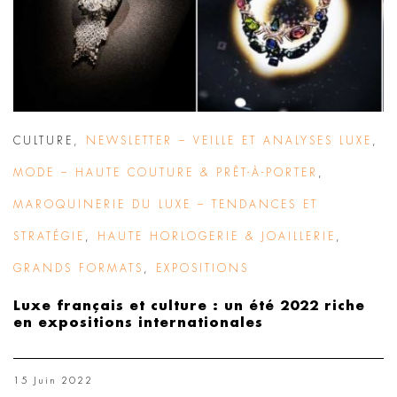
CULTURE
,
NEWSLETTER – VEILLE ET ANALYSES LUXE
,
MODE – HAUTE COUTURE & PRÊT-À-PORTER
,
MAROQUINERIE DU LUXE – TENDANCES ET
STRATÉGIE
,
HAUTE HORLOGERIE & JOAILLERIE
,
GRANDS FORMATS
,
EXPOSITIONS
Luxe français et culture : un été 2022 riche
en expositions internationales
15 Juin 2022