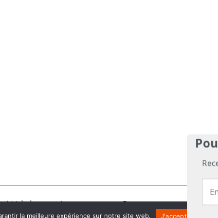
Pou
Rec
Médiakit
Annonceurs
Partenariats
Les Exp
rantir la meilleure expérience sur notre site web.
J'accepte
Je 