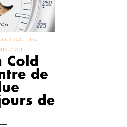
LYSES LUXE
,
HAUTE
TRIBUTION
 Cold
ntre de
due
jours de